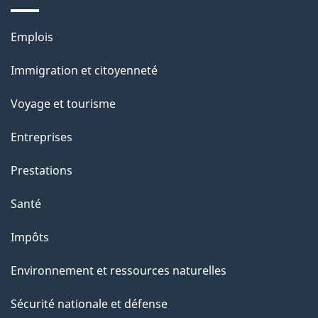
p
a
Thèmes
Emplois
et
g
Immigration et citoyenneté
sujets
e
Voyage et tourisme
Entreprises
Prestations
Santé
Impôts
Environnement et ressources naturelles
Sécurité nationale et défense