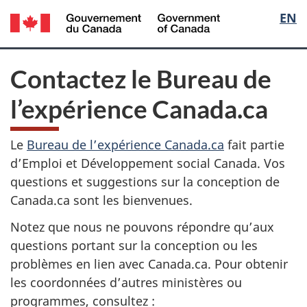
/
Sélec
EN
Passer
Passer
Government
au
à
de
of
contenu
la
Canada
principal
version
Contactez le Bureau de
la
HTML
simplifiée
l’expérience Canada.ca
langu
Le
Bureau de l’expérience Canada.ca
fait partie
d’Emploi et Développement social Canada. Vos
questions et suggestions sur la conception de
Canada.ca sont les bienvenues.
Notez que nous ne pouvons répondre qu’aux
questions portant sur la conception ou les
problèmes en lien avec Canada.ca. Pour obtenir
les coordonnées d’autres ministères ou
programmes, consultez :