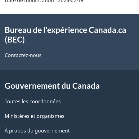
Date de modification :
2026-02-19
é
t
À
Bureau de l’expérience Canada.ca
a
propos
(BEC)
i
de
Contactez-nous
l
ce
s
site
d
Gouvernement du Canada
e
Toutes les coordonnées
l
Ministères et organismes
a
À propos du gouvernement