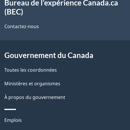
o
d
propos
Bureau de l’expérience Canada.ca
t
e
(BEC)
de
r
l
ce
Contactez-nous
e
a
site
r
p
é
a
Gouvernement du Canada
t
g
r
e
Toutes les coordonnées
o
a
Ministères et organismes
c
À propos du gouvernement
t
i
o
Thèmes
Emplois
n
et