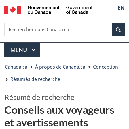
/
Sélectio
EN
Passer
Passer
Government
au
à
de
of
contenu
la
la
Canada
Recherche
Rechercher
principal
version
dans
HTML
langue
Rech
Canada.ca
simplifiée
Menu
MENU
PRINCIPAL
Vous
Canada.ca
À propos de Canada.ca
Conception
êtes
Résumés de recherche
ici
:
Résumé de recherche
Conseils aux voyageurs
et avertissements