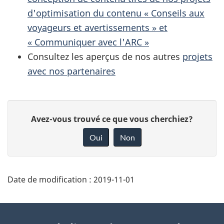
d'optimisation du contenu « Conseils aux
voyageurs et avertissements » et
« Communiquer avec l'ARC »
Consultez les aperçus de nos autres
projets
avec nos partenaires
D
D
Avez-vous trouvé ce que vous cherchiez?
é
o
Oui
Non
t
n
a
n
i
e
Date de modification :
2019-11-01
l
z
s
v
À