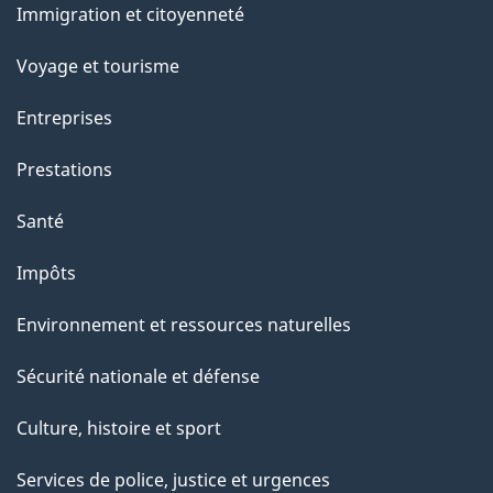
Immigration et citoyenneté
s
sujets
u
Voyage et tourisme
r
Entreprises
c
e
Prestations
t
Santé
t
e
Impôts
p
Environnement et ressources naturelles
a
g
Sécurité nationale et défense
e
Culture, histoire et sport
Services de police, justice et urgences