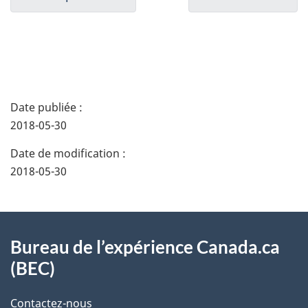
a
v
i
D
g
Date publiée :
é
2018-05-30
a
t
Date de modification :
t
a
2018-05-30
i
i
À
o
l
Bureau de l’expérience Canada.ca
propos
n
s
(BEC)
de
d
d
Contactez-nous