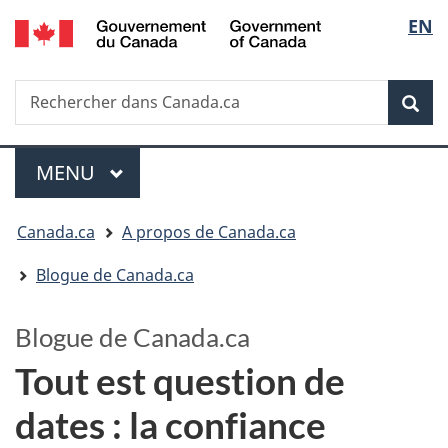
/
Sélec
EN
Passer
Passer
Government
au
à
de
of
contenu
la
Canada
Recherche
Rechercher
principal
version
la
dans
HTML
Rech
Canada.ca
simplifiée
langu
Menu
MENU
PRINCIPAL
Vous
Canada.ca
A propos de Canada.ca
êtes
Blogue de Canada.ca
ici
Blogue de Canada.ca
:
Tout est question de
dates : la confiance