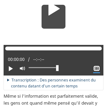
Position actuelle :
00:00:00
Temps total :
--:--:--
Aff
Lire
Activer
le
le
sou
mode
Transcription : Des personnes examinent du
tit
muet
contenu datant d’un certain temps
Même si l’information est parfaitement valide,
les gens ont quand même pensé qu’il devait y