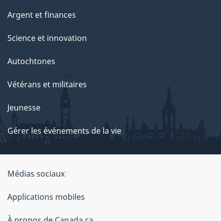
Argent et finances
Science et innovation
Autochtones
Vétérans et militaires
Jeunesse
Gérer les événements de la vie
Organisation
Médias sociaux
du
Applications mobiles
gouvernement
À propos de Canada.ca