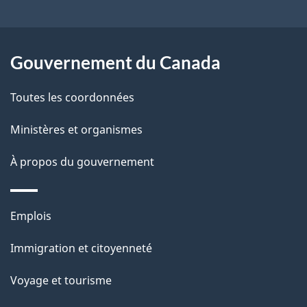
ce
a
e
site
n
l
Gouvernement du Canada
s
a
l
Toutes les coordonnées
p
e
a
Ministères et organismes
d
g
À propos du gouvernement
o
e
c
Thèmes
Emplois
et
u
Immigration et citoyenneté
sujets
m
Voyage et tourisme
e