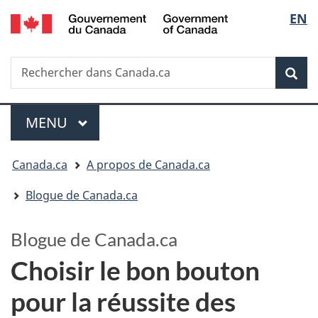
/
Sélec
EN
Passer
Passer
Government
au
à
de
of
contenu
la
Canada
Recherche
Rechercher
principal
version
la
dans
HTML
Rech
Canada.ca
simplifiée
langu
Menu
MENU
PRINCIPAL
Vous
Canada.ca
A propos de Canada.ca
êtes
Blogue de Canada.ca
ici
Blogue de Canada.ca
:
Choisir le bon bouton
pour la réussite des