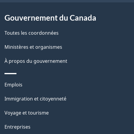
site
n
l
Gouvernement du Canada
s
a
l
Toutes les coordonnées
p
e
a
Ministères et organismes
d
g
À propos du gouvernement
o
e
c
Thèmes
Emplois
et
u
Immigration et citoyenneté
sujets
m
Voyage et tourisme
e
Entreprises