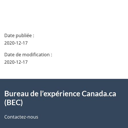
v
i
D
g
Date publiée :
é
2020-12-17
a
t
Date de modification :
t
a
2020-12-17
i
i
À
o
l
Bureau de l’expérience Canada.ca
propos
n
s
(BEC)
de
d
d
Contactez-nous
ce
a
e